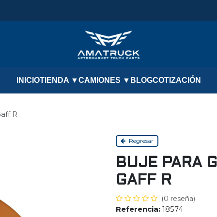
INICIO
TIENDA ▼
CAMIONES ▼
BLOG
COTIZACIÓN
aff R
Regresar
BUJE PARA 
GAFF R
(0 reseña)
Referencia:
18574