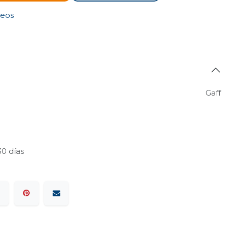
seos
Gaff
30 días