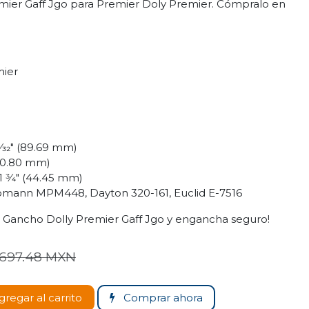
mier Gaff Jgo para Premier Doly Premier. Cómpralo en
ier
n
7⁄32" (89.69 mm)
50.80 mm)
1 3⁄4" (44.45 mm)
mann MPM448, Dayton 320-161, Euclid E-7516
 Gancho Dolly Premier Gaff Jgo y engancha seguro!
697.48
MXN
regar al carrito
Comprar ahora