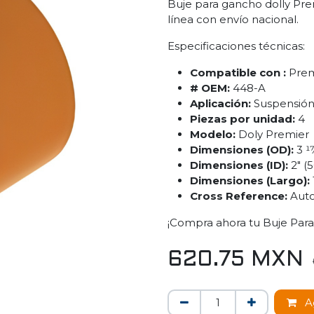
Buje para gancho dolly Pre
línea con envío nacional.
Especificaciones técnicas:
Compatible con :
Prem
# OEM:
448-A
Aplicación:
Suspensió
Piezas por unidad:
4
Modelo:
Doly Premier
Dimensiones (OD):
3 1
Dimensiones (ID):
2" (
Dimensiones (Largo):
Cross Reference:
Auto
¡Compra ahora tu Buje Para
620.75
MXN
Ag