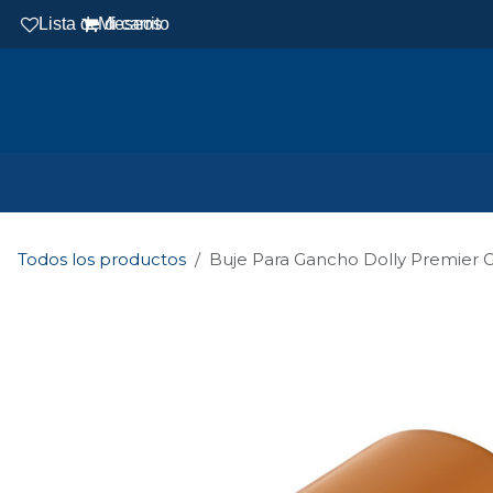
Ir al contenido
Lista de deseos
Mi carrito
Todos los productos
Buje Para Gancho Dolly Premier G