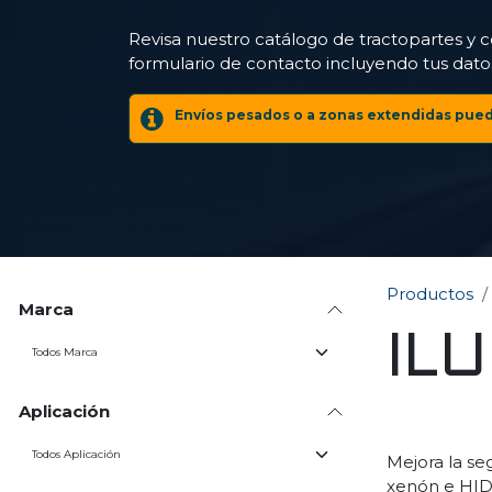
Revisa nuestro catálogo de tractopartes y c
formulario de contacto incluyendo tus datos
Envíos pesados o a zonas extendidas puede
Productos
Marca
IL
Aplicación
Mejora la se
xenón e HID,