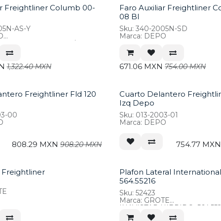
ar Freightliner Columb 00-
Faro Auxiliar Freightliner 
08 Bl
05N-AS-Y
Sku: 340-2005N-SD
O
Marca: DEPO
OLUMBIA 00-08 IZQ/DER
C/FOCO AMARILLO 888-8802-80
N
671.06
MXN
1,322.40
MXN
754.00
MXN
ntero Freightliner Fld 120
Cuarto Delantero Freightli
Izq Depo
03-00
Sku: 013-2003-01
O
Marca: DEPO
808.29
MXN
754.77
MX
908.20
MXN
 Freightliner
Plafon Lateral Internationa
564.55216
TE
Sku: 52423
Marca: GROTE
*NAVISTAR HIBRIDO, 564.552