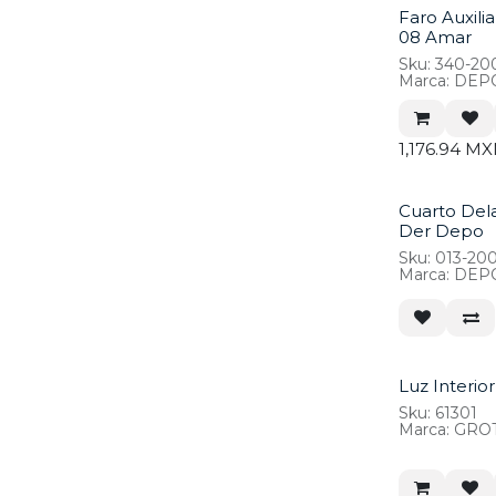
Faro Auxili
08 Amar
Sku: 340-20
Marca: DEP
*FARO FL C
1,176.94
MX
Cuarto Dela
Der Depo
Sku: 013-20
Marca: DEP
Luz Interior
Sku: 61301
Marca: GRO