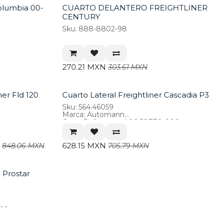
Columbia 00-
CUARTO DELANTERO FREIGHTLINER
CENTURY
Sku: 888-8802-98
270.21
MXN
303.61
MXN
ner Fld 120
Cuarto Lateral Freightliner Cascadia P3
Sku: 564.46059
Marca: Automann
Cross Reference: A06-58770-000
N
628.15
MXN
848.06
MXN
705.79
MXN
l Prostar
16