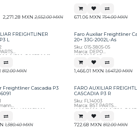
*A06-51908-000, 33G-2001L-
CASCADIA
2,271.28
MXN
671.06
MXN
2,552.00
MXN
754.00
MXN
LIAR FREIGHTLINER
Faro Auxiliar Freightliner 
P3 L
20+ 33G-2002L-As
2
Sku: 015-3805-05
 PARTS
Marca: DEPO
000, 14390, P06FR0061
*015-3805-05
N
1,466.01
MXN
812.00
MXN
1,647.20
MXN
r Freightliner Cascadia P3
FARO AUXILIAR FREIGHT
46091
CASCADIA P3 R
1
Sku: FL14003
omann
Marca: BST PARTS
ence: 564.46091,31099
*A06-51908-001, 14389, P06
N
722.68
MXN
1,380.40
MXN
812.00
MXN