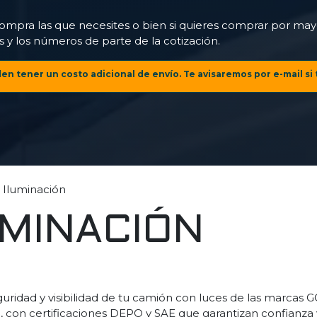
ompra las que necesites o bien si quieres comprar por mayo
 y los números de parte de la cotización.
n tener un costo adicional de envío. Te avisaremos por e-mail si 
Iluminación
UMINACIÓN
guridad y visibilidad de tu camión con luces de las marcas
 con certificaciones DEPO y SAE que garantizan confianza 