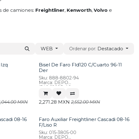
as de camiones:
Freightliner
,
Kenworth
,
Volvo
e
WEB
Destacado
Ordenar por:
 Izq
Bisel De Faro Fld120 C/Cuarto 96-11
Der
Sku: 888-8802-94
Marca: DEPO
*340-1202R-AS
2,271.28
MXN
1,044.00
MXN
2,552.00
MXN
ascadi 08-16
Faro Auxiliar Freightliner Cascadi 08-16
F/Liso R
Sku: 015-3805-00
Marca: DEPO