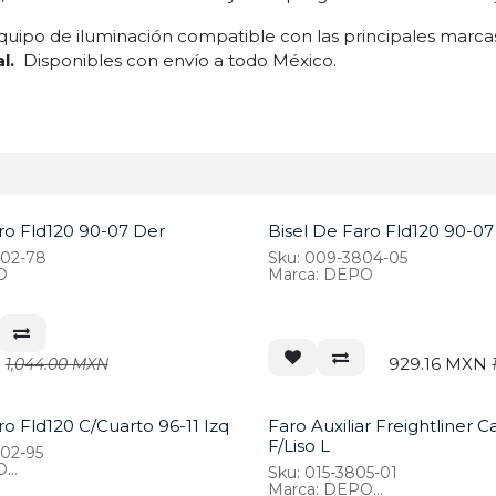
uipo de iluminación compatible con las principales marc
al.
Disponibles con envío a todo México.
ro Fld120 90-07 Der
Bisel De Faro Fld120 90-07
802-78
Sku: 009-3804-05
O
Marca: DEPO
N
929.16
MXN
1,044.00
MXN
ro Fld120 C/Cuarto 96-11 Izq
Faro Auxiliar Freightliner C
F/Liso L
02-95
O
Sku: 015-3805-01
AS, a06-20737-000,
Marca: DEPO