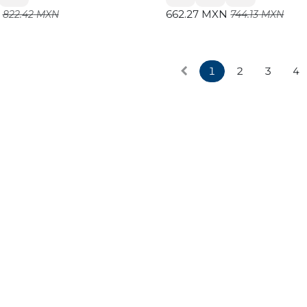
662.27
MXN
822.42
MXN
744.13
MXN
1
2
3
4