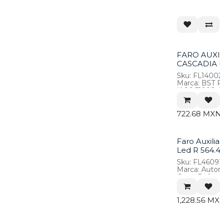
FARO AUXI
CASCADIA 
Sku: FL1400
Marca: BST
*A06-51908-
722.68
MX
Faro Auxilia
Led R 564.
Sku: FL4609
Marca: Aut
Cross Refer
1,228.56
MX