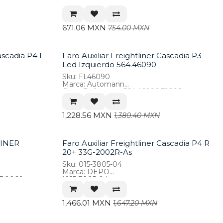
ASN,
*A06-51908-001, 33G-2001R-ASN,
 FONDO LISO, 015-3805-01
CASCADIA FONDO LISO, 015-3805-00
671.06
MXN
754.00
MXN
Cascadia P4 L
Faro Auxiliar Freightliner Cascadia P3
Led Izquierdo 564.46090
Sku: FL46090
Marca: Automann
Cross Reference: 564.46090,31098
1,228.56
MXN
1,380.40
MXN
LINER
Faro Auxiliar Freightliner Cascadia P4 R
20+ 33G-2002R-As
Sku: 015-3805-04
Marca: DEPO
FR0060
*015-3805-04
1,466.01
MXN
1,647.20
MXN