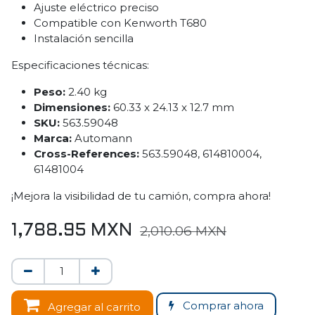
Ajuste eléctrico preciso
Compatible con Kenworth T680
Instalación sencilla
Especificaciones técnicas:
Peso:
2.40 kg
Dimensiones:
60.33 x 24.13 x 12.7 mm
SKU:
563.59048
Marca:
Automann
Cross-References:
563.59048, 614810004,
61481004
¡Mejora la visibilidad de tu camión, compra ahora!
1,788.95
MXN
2,010.06
MXN
Comprar ahora
Agregar al carrito