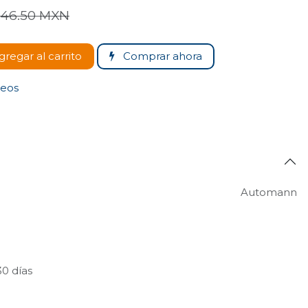
46.50
MXN
regar al carrito
Comprar ahora
seos
Automann
30 días