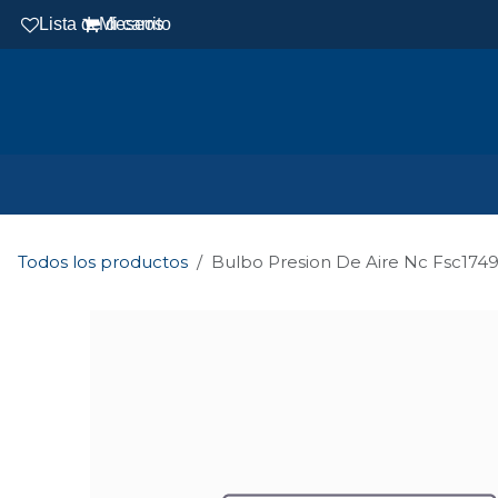
Ir al contenido
Lista de deseos
Mi carrito
Todos los productos
Bulbo Presion De Aire Nc Fsc17