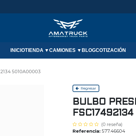
INICIO
TIENDA ▼
CAMIONES ▼
BLOG
COTIZACIÓN
492134 5010A00003
Regresar
BULBO PRESI
FSC17492134
(0 reseña)
Referencia:
577.46604