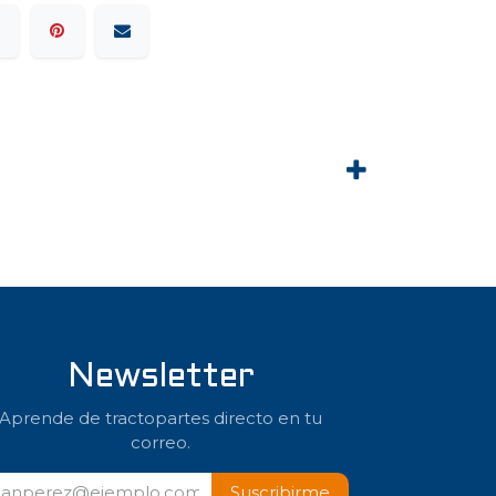
Newsletter
Aprende de tractopartes directo en tu
correo.
Suscribir​​me