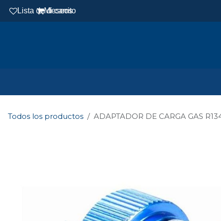
Ir al contenido
Lista de deseos
Mi carrito
Todos los productos
ADAPTADOR DE CARGA GAS R13