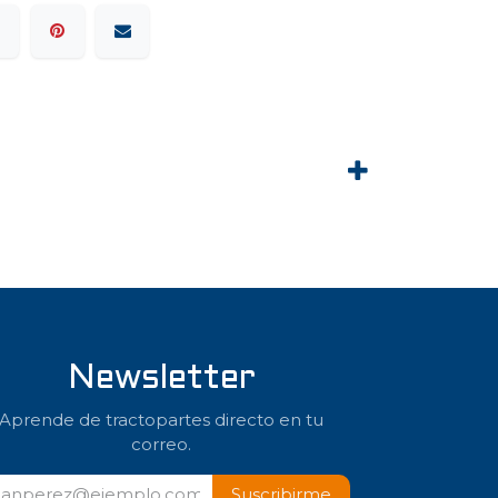
Newsletter
Aprende de tractopartes directo en tu
correo.
Suscribir​​me