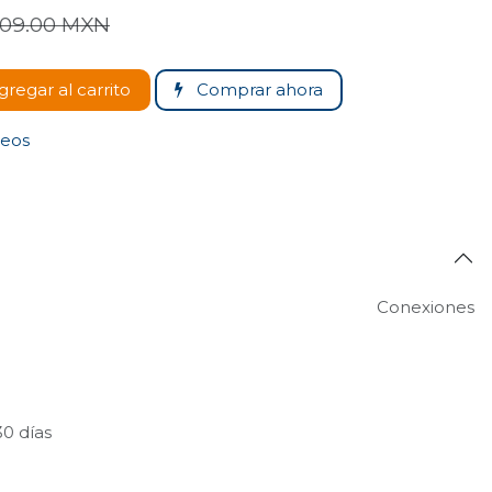
09.00
MXN
regar al carrito
Comprar ahora
seos
Conexiones
30 días