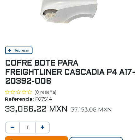
Regresar
COFRE BOTE PARA
FREIGHTLINER CASCADIA P4 A17-
20392-006
(0 reseña)
Referencia:
F07514
33,066.22
MXN
37,153.06
MXN