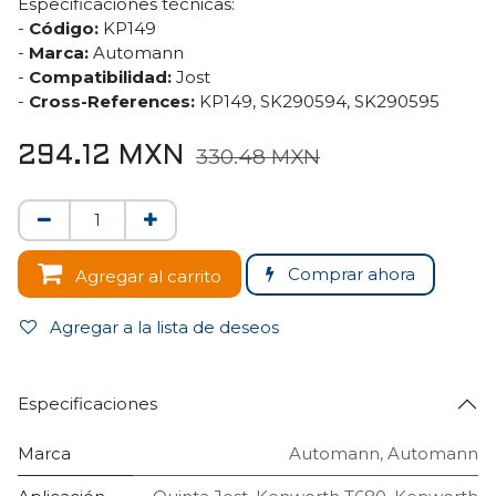
Especificaciones técnicas:
-
Código:
KP149
-
Marca:
Automann
-
Compatibilidad:
Jost
-
Cross-References:
KP149, SK290594, SK290595
294.12
MXN
330.48
MXN
Comprar ahora
Agregar al carrito
Agregar a la lista de deseos
Especificaciones
Marca
Automann
,
Automann